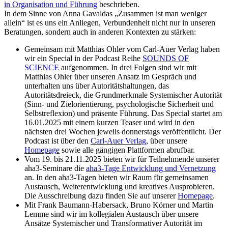
in Organisation und Führung
beschrieben.
In dem Sinne von Anna Gavaldas „Zusammen ist man weniger
allein“ ist es uns ein Anliegen, Verbundenheit nicht nur in unseren
Beratungen, sondern auch in anderen Kontexten zu stärken:
Gemeinsam mit Matthias Ohler vom Carl-Auer Verlag haben
wir ein Special in der Podcast Reihe
SOUNDS OF
SCIENCE
aufgenommen. In drei Folgen sind wir mit
Matthias Ohler über unseren Ansatz im Gespräch und
unterhalten uns über Autoritätshaltungen, das
Autoritätsdreieck, die Grundmerkmale Systemischer Autorität
(Sinn- und Zielorientierung, psychologische Sicherheit und
Selbstreflexion) und präsente Führung. Das Special startet am
16.01.2025 mit einem kurzen Teaser und wird in den
nächsten drei Wochen jeweils donnerstags veröffentlicht. Der
Podcast ist über den
Carl-Auer Verlag
, über unsere
Homepage
sowie alle gängigen Plattformen abrufbar.
Vom 19. bis 21.11.2025 bieten wir für Teilnehmende unserer
aha3-Seminare die
aha3-Tage Entwicklung und Vernetzung
an. In den aha3-Tagen bieten wir Raum für gemeinsamen
Austausch, Weiterentwicklung und kreatives Ausprobieren.
Die Ausschreibung dazu finden Sie auf unserer
Homepage
.
Mit Frank Baumann-Habersack, Bruno Körner und Martin
Lemme sind wir im kollegialen Austausch über unsere
Ansätze Systemischer und Transformativer Autorität im