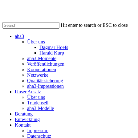
Skip
to
main
content
Hit enter to search or ESC to close
Close
aha3
Search
Über uns
Dagmar Hoefs
Harald Kurp
aha3-Momente
Veröffentlichungen
Kooperationen
Netzwerke
Qualitätssicherung
aha3-Impressionen
Unser Ansatz
Über uns
Triadenseil
aha3-Modelle
Beratung
Entwicklung
Kontakt
Impressum
Datenschutz