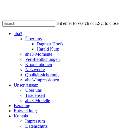
Skip
to
main
content
Hit enter to search or ESC to close
Close
aha3
Search
Über uns
Dagmar Hoefs
Harald Kurp
aha3-Momente
Veröffentlichungen
Kooperationen
Netzwerke
Qualitätssicherung
aha3-Impressionen
Unser Ansatz
Über uns
Triadenseil
aha3-Modelle
Beratung
Entwicklung
Kontakt
Impressum
Datenschutz