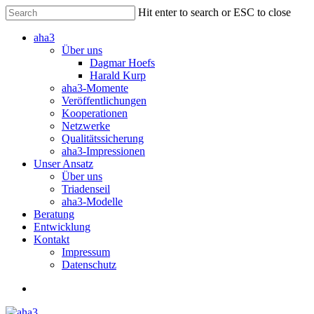
Skip
Hit enter to search or ESC to close
to
Close
main
aha3
Search
content
Über uns
Dagmar Hoefs
Harald Kurp
aha3-Momente
Veröffentlichungen
Kooperationen
Netzwerke
Qualitätssicherung
aha3-Impressionen
Unser Ansatz
Über uns
Triadenseil
aha3-Modelle
Beratung
Entwicklung
Kontakt
Impressum
Datenschutz
search