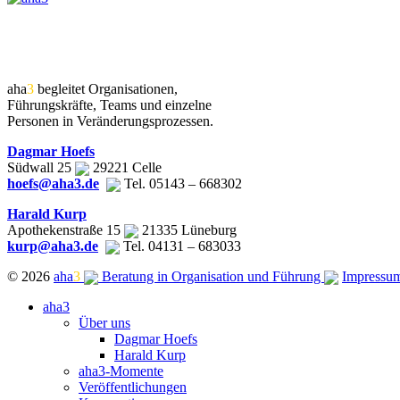
aha
3
begleitet Organisationen,
Führungskräfte, Teams und einzelne
Personen in Veränderungsprozessen.
Dagmar Hoefs
Südwall 25
29221 Celle
hoefs@aha3.de
Tel. 05143 – 668302
Harald Kurp
Apothekenstraße 15
21335 Lüneburg
kurp@aha3.de
Tel. 04131 – 683033
© 2026
aha
3
Beratung in Organisation und Führung
Impressu
Close
aha3
Menu
Über uns
Dagmar Hoefs
Harald Kurp
aha3-Momente
Veröffentlichungen