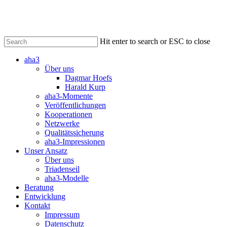
Skip
to
main
content
Hit enter to search or ESC to close
Close
aha3
Search
Über uns
Dagmar Hoefs
Harald Kurp
aha3-Momente
Veröffentlichungen
Kooperationen
Netzwerke
Qualitätssicherung
aha3-Impressionen
Unser Ansatz
Über uns
Triadenseil
aha3-Modelle
Beratung
Entwicklung
Kontakt
Impressum
Datenschutz