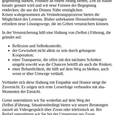
gegenseitig stärken, Politiker an einem Strang ziehen, Zeit zu Hause
kreativ genutzt wird und wir neue Formen der Begegnung
entdecken, die aus der Distanz Nähe ermöglichen.
Krisen wahrgenommen als Veränderungsprozesse bieten die
Möglichkeit des Lernens. Bisher unbekannte Herausforderungen
erfordern neue Lösungswege, die im Gehen verunsichern können.
In der Verunsicherung hilft eine Haltung von (Selbst-) Führung, die
gründet auf:
Reflexion und Selbstkontrolle;
der Gewissheit nicht allein zu sein durch gelungene
Kooperation;
einer Transparenz, die offen mit den nächsten Schritten
umgeht sowohl was die Chancen betrifft als auch die Risiken;
einer Beharrlichkeit, die hilft auf dem Weg zu bleiben, auch
wenn er über Umwege verläuft.
Verbindet sich diese Haltung mit Empathie und Humor steigt die
Zuversicht. Es zeigen sich erste Lernerfolge verbunden mit aha-
Momenten der Einsicht.
Gerne unterstützen wir Sie weiterhin auf dem Weg der
(Selbst-)Führung. Situationsbedingt bieten wir unsere Beratungen
zurzeit als Videogespräch über Zoom oder telefonisch an. Bei
Bedarf unterstützen wir Sie bei der Umsetzung per Zoom.