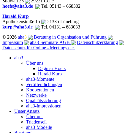
Südwall 25
29221 Celle
hoefs@aha3.de
Tel. 05143 – 668302
Harald Kurp
Apothekenstraße 15
21335 Lüneburg
kurp@aha3.de
Tel. 04131 – 683033
© 2026
aha
3
Beratung in Organisation und Führung
Impressum
aha3-Seminare-AGB
Datenschutzerklärung
Datenschutz für Online - Meetings etc.
Close
aha3
Menu
Über uns
Dagmar Hoefs
Harald Kurp
aha3-Momente
Veröffentlichungen
Kooperationen
Netzwerke
Qualitätssicherung
aha3-Impressionen
Unser Ansatz
Über uns
Triadenseil
aha3-Modelle
Beratung