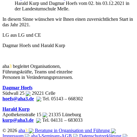
Harald Kurp und Dagmar Hoefs vom 02. bis 03.12.2021 in
der Landesturnschule Melle.
In diesem Sinne wünschen wir Ihnen einen zuversichtlichen Start in
das Jahr 2021.
LG aus LG und CE
Dagmar Hoefs und Harald Kurp
aha
3
begleitet Organisationen,
Führungskräfte, Teams und einzelne
Personen in Veränderungsprozessen.
Dagmar Hoefs
Südwall 25
29221 Celle
hoefs@aha3.de
Tel. 05143 – 668302
Harald Kurp
Apothekenstraße 15
21335 Lüneburg
kurp@aha3.de
Tel. 04131 – 683033
© 2026
aha
3
Beratung in Organisation und Führung
Impressum
aha3-Seminare-AGB
Datenschutzerklärung