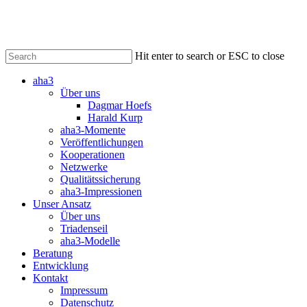
Skip
to
main
content
Hit enter to search or ESC to close
Close
aha3
Search
Über uns
Dagmar Hoefs
Harald Kurp
aha3-Momente
Veröffentlichungen
Kooperationen
Netzwerke
Qualitätssicherung
aha3-Impressionen
Unser Ansatz
Über uns
Triadenseil
aha3-Modelle
Beratung
Entwicklung
Kontakt
Impressum
Datenschutz