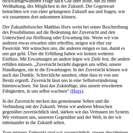
rückwärtsgewandten Frage nach Gut oder Böse, hin zu einer
Welthaltung, des Möglichen in der Zukunft. Die Gegenwart
betrachten wir von einer gelungenen Zukunft aus und fragen, wie
wir zusammen dort ankommen können.
Der Zukunftsforscher Matthias Horx weist bei seiner Beschreibung
des Possibilismus auf die Bedeutung der Zuversicht und den
Unterschied zur Hoffnung oder Erwartung hin. Wenn wir von
anderen etwas erwarten oder erhoffen, neigen wir eher zur
Passivität. Wir wünschen uns, die anderen mögen es tun, damit es
uns gut geht. Über die Erfüllung haben wir keinen weiteren
Einfluss. Mit Erwartungen an andere legen wir Ziele fest, die andere
erfüllen müssen. „Zuversicht bezieht dagegen uns selbst, unsere
Handlungen, ein in die Erwartungen. In der Zuversicht können wir
auch das Dunkle, Schreckliche ansehen, ohne dass es von uns
Besitz ergreift. Zuversicht lässt uns in eine Selbstveränderung
hineinwachsen. Sie lässt das Zukünftige, also unsere erweiterten
Fähigkeiten, in uns selbst wachsen“ (
Horx
).
In der Zuversicht stecken das gemeinsame Sehen und die
Verbindung mit der Zukunft. Wenn wir anderen Menschen
gegenüber zuversichtlich sind, stärken wir das Vertrauen im System.
Wir vertrauen uns, unserem Gegenüber und der Welt, in der wir
miteinander in die Zukunft sehen.
Zum jetzigen Zeitpunkt sind wir zuversichtlich, unsere diesjährigen